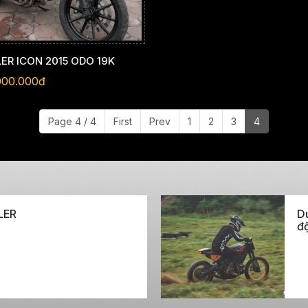
ER ICON 2015 ODO 19K
000.000đ
Page 4 / 4
First
Prev
1
2
3
4
LER
Du
độ