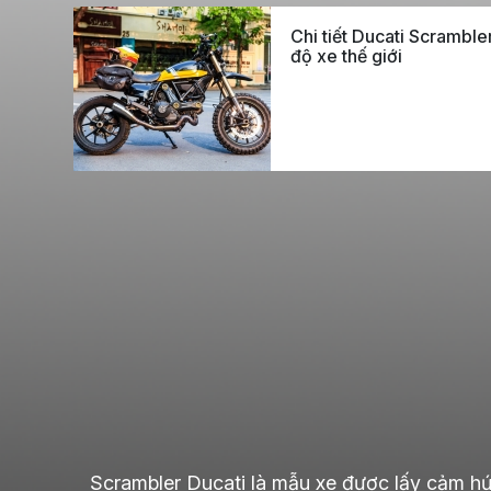
Chi tiết Ducati Scrambler
độ xe thế giới
Scrambler Ducati là mẫu xe được lấy cảm hứ