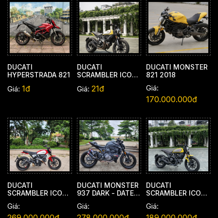
DUCATI
DUCATI
DUCATI MONSTER
HYPERSTRADA 821
SCRAMBLER ICON
821 2018
2019
Giá:
1đ
21đ
Giá:
Giá:
170.000.000đ
DUCATI
DUCATI MONSTER
DUCATI
SCRAMBLER ICON
937 DARK - DATE
SCRAMBLER ICON
NEXT-GEN - DATE
2023 - ODO 816
- DATE 2019 - ODO
Giá:
Giá:
Giá:
2023 - ODO
KM
32 119 KM
10.800 KM
269.000.000đ
278.000.000đ
189.000.000đ