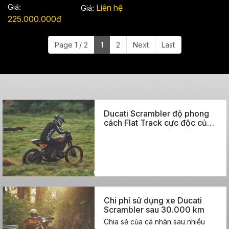
2018 - ODO 7327
BIỂN HÀ NỘI
Giá:
Liên hệ
Giá:
KM
225.000.000đ
Page 1 / 2
1
2
Next
Last
Ducati Scrambler độ phong
cách Flat Track cực độc của
biker Hà Nội
Chi phí sử dụng xe Ducati
Scrambler sau 30.000 km
Chia sẻ của cá nhân sau nhiều