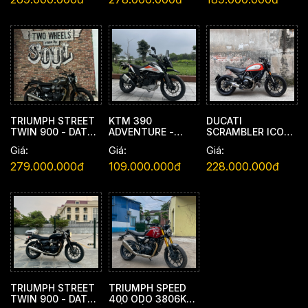
TRIUMPH STREET
KTM 390
DUCATI
TWIN 900 - DATE
ADVENTURE -
SCRAMBLER ICON
2020 - ODO 564
DATE 2021 - ODO
800 - DATE 2020 -
Giá:
Giá:
Giá:
KM
15.815 KM
ODO 15000 KM
279.000.000đ
109.000.000đ
228.000.000đ
TRIUMPH STREET
TRIUMPH SPEED
TWIN 900 - DATE
400 ODO 3806KM