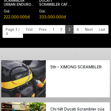
SCRAMBLER
DUCATI
URBAN ENDURO
SCRAMBLER CAFE
2016
RACER 2019
Giá:
Giá:
222.000.000đ
333.000.000đ
Page 3 /
First
Prev
1
2
3
4
Next
Last
4
5th – XIMONG SCRAMBLER
Chi tiết Ducati Scrambler của