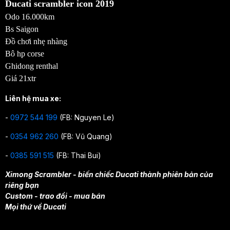
Ducati scrambler icon 2019
Odo 16.000km
Bs Saigon
Đồ chơi nhẹ nhàng
Bô hp corse
Ghidong renthal
Giá 21xtr
Liên hệ mua xe:
-
0972 544 199
(FB: Nguyen Le)
-
0354 962 260
(FB: Vũ Quang)
-
0385 591 515
(FB: Thai Bui)
Ximong Scrambler - biến chiếc Ducati thành phiên bản của
riêng bạn
Custom - trao đổi - mua bán
Mọi thứ về Ducati