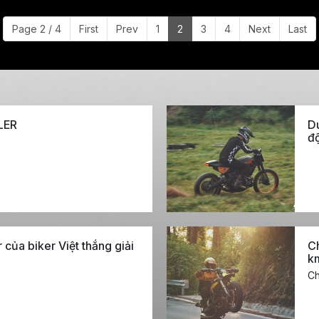
Page 2 / 4
First
Prev
1
2
3
4
Next
Last
LER
Du
độ
 của biker Việt thắng giải
Ch
k
Ch