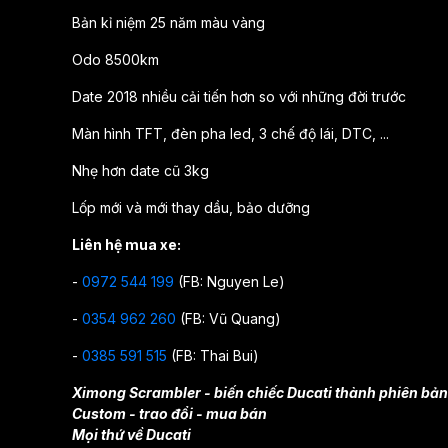
Bản kỉ niệm 25 năm màu vàng
Odo 8500km
Date 2018 nhiều cải tiến hơn so với những đời trước
Màn hình TFT, đèn pha led, 3 chế độ lái, DTC, ...
Nhẹ hơn date cũ 3kg
Lốp mới và mới thay dầu, bảo dưỡng
Liên hệ mua xe:
-
0972 544 199
(FB: Nguyen Le)
-
0354 962 260
(FB: Vũ Quang)
-
0385 591 515
(FB: Thai Bui)
Ximong Scrambler - biến chiếc Ducati thành phiên bản
Custom - trao đổi - mua bán
Mọi thứ về Ducati